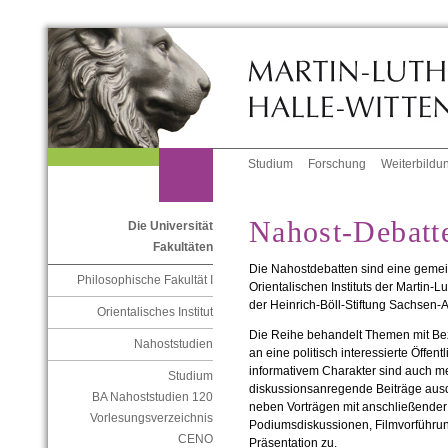
Studium
Forschung
Weiterbildu
Nahost-Debatt
Die Universität
Fakultäten
Die Nahostdebatten sind eine geme
Philosophische Fakultät I
Orientalischen Instituts der Martin-L
der Heinrich-Böll-Stiftung Sachsen-A
Orientalisches Institut
Die Reihe behandelt Themen mit Bez
Nahoststudien
an eine politisch interessierte Öffen
informativem Charakter sind auch m
Studium
diskussionsanregende Beiträge ausd
BA Nahoststudien 120
neben Vorträgen mit anschließende
Vorlesungsverzeichnis
Podiumsdiskussionen, Filmvorführu
CENO
Präsentation zu.