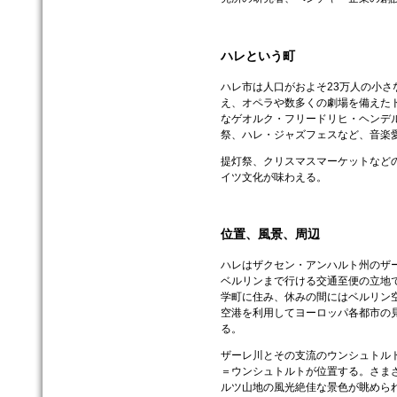
ハレという町
ハレ市は人口がおよそ23万人の小さ
え、オペラや数多くの劇場を備えた
なゲオルク・フリードリヒ・ヘンデ
祭、ハレ・ジャズフェスなど、音楽
提灯祭、クリスマスマーケットなど
イツ文化が味わえる。
位置、風景、周辺
ハレはザクセン・アンハルト州のザー
ベルリンまで行ける交通至便の立地
学町に住み、休みの間にはベルリン空
空港を利用してヨーロッパ各都市の
る。
ザーレ川とその支流のウンシュトル
＝ウンシュトルトが位置する。さま
ルツ山地の風光絶佳な景色が眺めら