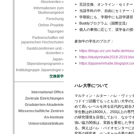
Absolventen
言語交換、オンライン・セミナー
Informationen zum
当該学科の中、自由にセミナー・
Studienangebot
学期前にも、学期中にも語学講習
Forschung
Buddyプログラム（国際交流）
Online-Projekte
個人の事情に応じて、奨学金の授
Tagungen
Partnerschaften mit
参加中の学生のブログ：
japanischen Hochschulen
Gastdozentinnen und -
https://blogs.urz.uni-halle.de/miz
dozenten
https://studyinhalle2018-2019.b
Japan-
https://japanerinhalle.blogspot.
Stipendienprogramm
Institutsgruppe Japanologie
交換留学
ハレ大学について
International Office
マルティン・ルター・ハレ・ヴィッテ
Zentrale Einrichtungen
つドイツ語圏でもっとも古い大学の
Graduierten-Akademie
めて高いレベルを誇る近代的な総合
Wissenschaftliche Zentren
学生数は約18000人、250以上の
の研究環境を目指しており、なかで
An-Institute
強い協力関係は、実践を重視した学
Universitätsklinikum
る。例えばハレ・バイオセンターに
究所の研究者、ベンチャー企業の創