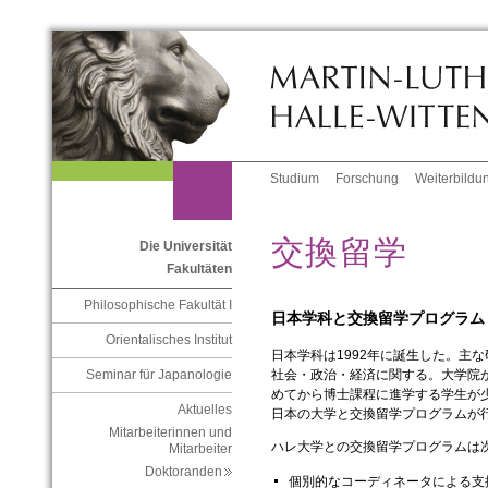
Studium
Forschung
Weiterbildu
交換留学
Die Universität
Fakultäten
Philosophische Fakultät I
日本学科と交換留学プログラム
Orientalisches Institut
日本学科は1992年に誕生した。主
Seminar für Japanologie
社会・政治・経済に関する。大学院
めてから博士課程に進学する学生が
Aktuelles
日本の大学と交換留学プログラムが
Mitarbeiterinnen und
ハレ大学との交換留学プログラムは
Mitarbeiter
Doktoranden
個別的なコーディネータによる支