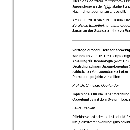
Titel
Das Berufsfeld Journalismus fü
Japanologie an der
MLU
studiert un
Nachrichtenagentur Jiji angestellt.
Am 06.11.2018 hielt Frau Ursula Fla
Berufsfeld Bibliothek für Japanologe
Japan an der Staatsbibliothek zu Ber
Vorträge auf dem Deutschsprachi
Wie bereits zum 16. Deutschprachig
Abteilung für Japanologie (Prof. Dr.
Deutschprachigen Japanologentag (2
zahlreichen Vortragenden vertreten,
Promotionsprojekte vorstellten.
Prof. Dr. Christian Oberländer
TopicModels für die Japanforschung 
Opportunities mit dem System Topic
Laura Blecken
Pflichtbewusst oder ‚selbst schuld‘?
um ,Selbstverantwortung‘ (jiko seki