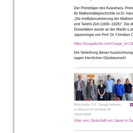
Der Preisträger des Kuwahara- Prei
für Mathematikgeschichte ist Dr. Har
„Die Institutionalisierung der Mathe
und Taishō-Zeit (1868–1926)”. Die d
Dissertation wurde an der Martin-Lut
Japanologie von Prof. Dr. Christian 
https://suugakushi.com/?page_id=
Die Verleihung dieser Auszeichnung fi
sagen Herzlichen Glückwunsch!
Botschafter S.E. Yanagi Hidenao
zu Besuch im Seminar für
Japanologie
Über uns | Botschaft von Japan in 