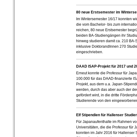
80 neue Erstsemester im Winterse
Im Wintersemester 16/17 konnten wi
die vom Bachelor- bis zum internat
reichen, 80 neue Erstsemester begrü
beiden BA-Studiengängen ihr Studi
hinweg studieren damit ca. 210 BA-
inklusive DoktorandInnen 270 Studi
eingeschrieben.
DAAD ISAP-Projekt für 2017 und 20
Erneut konnte die Professur für Japa
100.000 für das DAAD-finanzierte IS
Projekt, aus dem u.a. Japan-Stipend
werden, durch das aber auch der de
gefördert wird, in die dritte Förderph
Studierende von den eingeworbenen 
Elf Stipendien für Hallenser Studi
Für Japanaufenthalte im Rahmen von
Universitäten, die die Professur für
konnten im Jahr 2016 für Hallenser