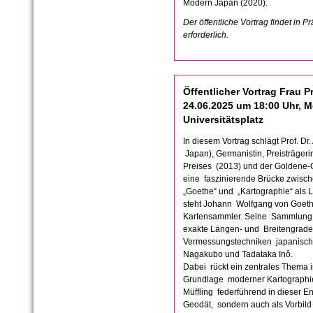
Modern Japan (2020).
Der öffentliche Vortrag findet in P
erforderlich.
Öffentlicher Vortrag Frau Pr
24.06.2025 um 18:00 Uhr, 
Universitätsplatz
In diesem Vortrag schlägt Prof. Dr.
Japan), Germanistin, Preisträgeri
Preises (2013) und der Goldene-G
eine faszinierende Brücke zwisch
„Goethe“ und „Kartographie“ als L
steht Johann Wolfgang von Goethe
Kartensammler. Seine Sammlung v
exakte Längen- und Breitengrade. 
Vermessungstechniken japanische
Nagakubo und Tadataka Inô.
Dabei rückt ein zentrales Thema i
Grundlage moderner Kartographie
Müffling federführend in dieser En
Geodät, sondern auch als Vorbild