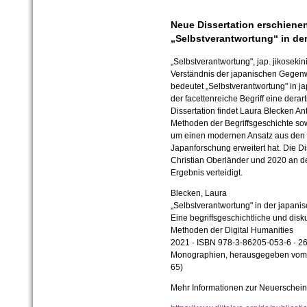
Neue Dissertation erschiene
„Selbstverantwortung“ in de
„Selbstverantwortung", jap. jikosekini
Verständnis der japanischen Gegen
bedeutet „Selbstverantwortung" in 
der facettenreiche Begriff eine derar
Dissertation findet Laura Blecken An
Methoden der Begriffsgeschichte so
um einen modernen Ansatz aus den Di
Japanforschung erweitert hat. Die Dis
Christian Oberländer und 2020 an de
Ergebnis verteidigt.
Blecken, Laura
„Selbstverantwortung" in der japani
Eine begriffsgeschichtliche und dis
Methoden der Digital Humanities
2021 · ISBN 978-3-86205-053-6 · 26
Monographien, herausgegeben vom De
65)
Mehr Informationen zur Neuerscheinu