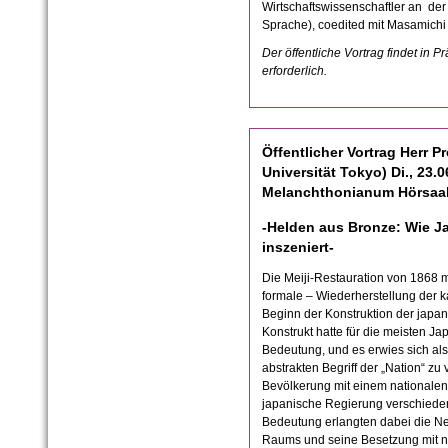
Wirtschaftswissenschaftler an der 
Sprache), coedited mit Masamichi
Der öffentliche Vortrag findet in P
erforderlich.
Öffentlicher Vortrag Herr Pr
Universität Tokyo) Di., 23.
Melanchthonianum Hörsaal 
-Helden aus Bronze: Wie J
inszeniert-
Die Meiji-Restauration von 1868 m
formale – Wiederherstellung der 
Beginn der Konstruktion der japan
Konstrukt hatte für die meisten Ja
Bedeutung, und es erwies sich als
abstrakten Begriff der „Nation“ zu
Bevölkerung mit einem nationalen
japanische Regierung verschied
Bedeutung erlangten dabei die Neu
Raums und seine Besetzung mit na