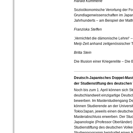
Harald Kümmerle
Sozioökonomische Verortung der Fo
Grundlagenwissenschaften im Japan d
Jahrhunderts – am Beispiel der Mat
Franziska Steffen
,Vernichtet die dämonische Lehre!‘ 
Meiji-Zeit anhand zeitgenössischer 
Britta Stein
Die Illusion einer Kriegerelite – Di
Deutsch-Japanisches Doppel-Mast
der Studienstiftung des deutschen 
Noch bis zum 1. April können sich St
deutschlandweit einzigartige Deut
bewerben. Im Masterstudiengang Deu
können Studierende an der Universitä
Tokio/Japan, jeweils einen deutsch
Masterabschluss erwerben. Der Stud
Japanologie (Professor Oberländer)
Studienstiftung des deutschen Volke
Studienprogramm beinhaltet einen fes