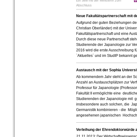
Ein Selfi mit der Ministerin zum
Abschluss
Neue Fakultätspartnerschaft mit de
Aufgrund der guten Beziehungen der 
Christian Oberländer) mit der Unive
Fakultätspartnerschaft und eine Aus
Durch diese neue Partnerschaft steh
Studierende der Japanologie zur Ver
2016 wird die erste Ausschreibung fü
`Aktuelles` und im StudIP bekannt g
Austausch mit der Sophia Universit
Ab kommendem Jahr steht an der Sop
Anzahl an Austauschplätzen zur Ve
Professur für Japanologie (Professo
Fakultät II ermöglichte eine deutli
Studierenden der Japanologie mit 
insbesondere auch solchen, die Ja
Germanistik kombinieren - die Mögli
angesehenen japanischen Hochschu
Verleihung der Ehrendoktorwürde a
21.11.2013:
Der Wirtschaftswissensch