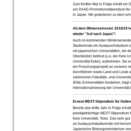
Zum fünften Mal in Folge erhält ein 
ein DAAD-Promotionsstipendium für 
in Japan. Wir gratulieren zu dem sch
Ab dem Wintersemester 2018/19 hei
wieder "Auf nach Japan"!
Auch im kommenden Wintersemester 
Studierende ein Austauschstudium 
mit japanischen Universitäten, die d
Oberländer)
betreut
(u.a. der Keio U
Universität Kobe)
,
aufnehmen. Sie we
ein Forschungsprojekt an unseren r
durchführen sowie Land und Leute a
zahlreichen Fakultäts- und Universit
(Elite-)Universitäten bestehen, trägt
Internationalisierung der Universität 
Erneut MEXT-Stipendium für Hallen
Bereits das dritte Jahr in Folge erhä
prestigeträchtige MEXT-Stipendium fü
Keio Universität, Tokio. Das sehr gut
an Austauschstudierende mit hervor
Japanische Bildungsministerium ve