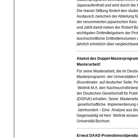
Japanaufenthalt und wird durch die Ha
Die Haniel Stiftung fördert den stud
Austausch zwischen der Abteilung fü
der renommierten japanischen Keio U
und zählt damit neben der Robert B
wichtigsten Drittmittelgebern der Pr
durchschnittliche Drittmittelvolumen 
jährlich erheblich über vergleichbar
Alumni des Doppel-Masterprogram
Masterarbeit!
Für seine Masterarbeit, die im Deut
Masterprogramm der Universitäten H
(Koordinator auf deutscher Seite: Pro
Wollnik M.A. den Nachwuchsförder
der Deutschen Gesellschaft für Pub
(DGPuK) erhalten. Seine Masterarbe
gesellschaftliche Implementierung 
Jahrhundert – Eine Analyse aus disk
Gegenwärtig ist Herr Wollnik wissens
Universität Bochum.
Erneut DAAD-Promotionsstipendiu