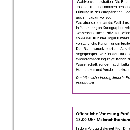
Wahlverwandtschaften. Die Rhei
Joseph Tranchot markiert den Übe
Führung in der europäischen Geod
auch in Japan vollzog.
Wie aber sollte man die Welt dar
In Japan rangen Kartographen wi
wissenschaftliche Präzision, wä
sowie der Künstler Tôgai Kawakami
verständliche Karten für ein breit
Den Schlusspunkt setzt ein Ausbl
Vogelperspektive-Künstler Hatsu
Wiederentdeckung zeigt: Karten si
Wissenschaft, sondern auch kultu
Genauigkeit und Vorstellungskraft.
Der öffentliche Vortrag findet in P
erforderlich.
Öffentliche Vorlesung Prof.
18:00 Uhr, Melanchthonianu
In dem Vortrag diskutiert Prof. Dr. 