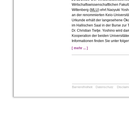
Wirtschaftswissenschaftlichen Fakultä
Wittenberg (
MLU
) ehrt Naoyuki Yoshi
an der renommierten Keio-Universitä
Urkunde erhält der langesehene Öko
im Hallischen Saal in der Burse zu
Dr. Christian Tietje. Yoshino wird da
Kooperation der beiden Universitäten
Informationen finden Sie unter folge
[ mehr ... ]
Barrierefreiheit
Datenschutz
Disclaim