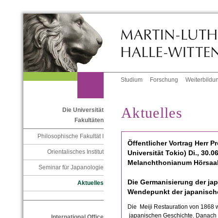
Studium
Forschung
Weiterbildu
Aktuelles
Die Universität
Fakultäten
Philosophische Fakultät I
Öffentlicher Vortrag Herr Pr
Orientalisches Institut
Universität Tokio) Di., 30.
Melanchthonianum Hörsaal 
Seminar für Japanologie
Die Germanisierung der jap
Aktuelles
Wendepunkt der japanisch
Die Meiji Restauration von 1868 w
japanischen Geschichte. Danach 
International Office