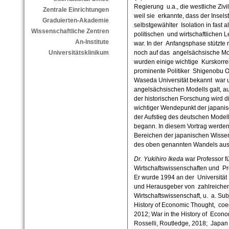
Regierung u.a., die westliche Zivi
Zentrale Einrichtungen
weil sie erkannte, dass der Insel
Graduierten-Akademie
selbstgewählter Isolation in fast 
Wissenschaftliche Zentren
politischen und wirtschaftlichen 
An-Institute
war. In der Anfangsphase stützte
noch auf das angelsächsische Mo
Universitätsklinikum
wurden einige wichtige Kurskorr
prominente Politiker Shigenobu O
Waseda Universität bekannt war u
angelsächsischen Modells galt, a
der historischen Forschung wird 
wichtiger Wendepunkt der japanis
der Aufstieg des deutschen Modell
begann. In diesem Vortrag werden
Bereichen der japanischen Wissen
des oben genannten Wandels ausf
Dr. Yukihiro Ikeda
war Professor f
Wirtschaftswissenschaften und Pro
Er wurde 1994 an der Universität
und Herausgeber von zahlreichen
Wirtschaftswissenschaft, u. a. Sub
History of Economic Thought, coed
2012; War in the History of Econo
Rosselli, Routledge, 2018; Japan 