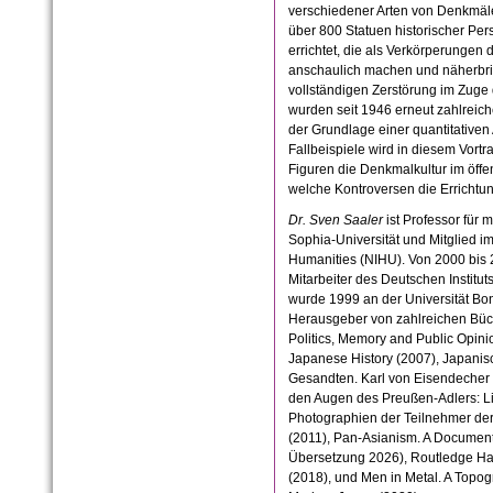
verschiedener Arten von Denkmäl
über 800 Statuen historischer Per
errichtet, die als Verkörperungen
anschaulich machen und näherbrin
vollständigen Zerstörung im Zuge 
wurden seit 1946 erneut zahlreiche
der Grundlage einer quantitative
Fallbeispiele wird in diesem Vortr
Figuren die Denkmalkultur im öff
welche Kontroversen die Errichtun
Dr. Sven Saaler
ist Professor für
Sophia-Universität und Mitglied im 
Humanities (NIHU). Von 2000 bis 
Mitarbeiter des Deutschen Institut
wurde 1999 an der Universität Bon
Herausgeber von zahlreichen Büch
Politics, Memory and Public Opin
Japanese History (2007), Japanis
Gesandten. Karl von Eisendecher i
den Augen des Preußen-Adlers: L
Photographien der Teilnehmer de
(2011), Pan-Asianism. A Document
Übersetzung 2026), Routledge Ha
(2018), und Men in Metal. A Topog