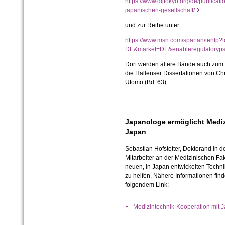
https://www.dijtokyo.org/de/publicati
japanischen-gesellschaft/
und zur Reihe unter:
https://www.msn.com/spartan/ientp?
DE&market=DE&enableregulator
Dort werden ältere Bände auch zum 
die Hallenser Dissertationen von Ch
Utomo (Bd. 63).
Japanologe ermöglicht Mediz
Japan
Sebastian Hofstetter, Doktorand in 
Mitarbeiter an der Medizinischen Faku
neuen, in Japan entwickelten Techni
zu helfen. Nähere Informationen find
folgendem Link:
Medizintechnik-Kooperation mit 