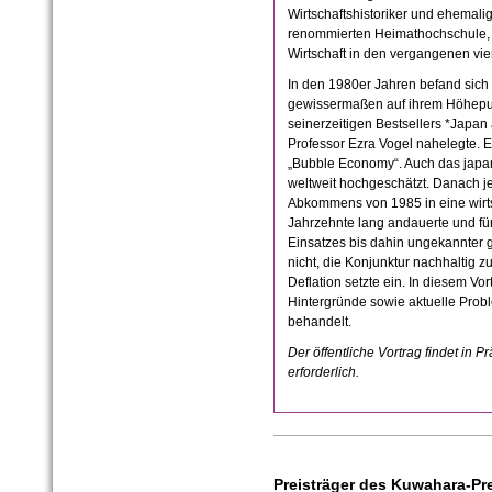
Wirtschaftshistoriker und ehemali
renommierten Heimathochschule, 
Wirtschaft in den vergangenen vi
In den 1980er Jahren befand sich 
gewissermaßen auf ihrem Höhepunk
seinerzeitigen Bestsellers *Japa
Professor Ezra Vogel nahelegte. E
„Bubble Economy“. Auch das ja
weltweit hochgeschätzt. Danach je
Abkommens von 1985 in eine wirts
Jahrzehnte lang andauerte und fü
Einsatzes bis dahin ungekannter
nicht, die Konjunktur nachhaltig 
Deflation setzte ein. In diesem Vo
Hintergründe sowie aktuelle Prob
behandelt.
Der öffentliche Vortrag findet in P
erforderlich.
Preisträger des Kuwahara-Pre