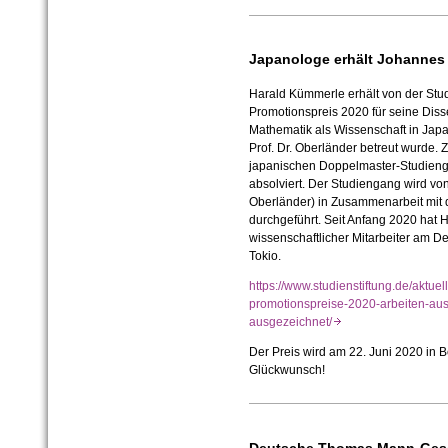
Japanologe erhält Johannes 
Harald Kümmerle erhält von der Stud
Promotionspreis 2020 für seine Disser
Mathematik als Wissenschaft in Japan
Prof. Dr. Oberländer betreut wurde.
japanischen Doppelmaster-Studienga
absolviert. Der Studiengang wird von
Oberländer) in Zusammenarbeit mit d
durchgeführt. Seit Anfang 2020 hat 
wissenschaftlicher Mitarbeiter am De
Tokio.
https://www.studienstiftung.de/aktuell
promotionspreise-2020-arbeiten-au
ausgezeichnet/
Der Preis wird am 22. Juni 2020 in B
Glückwunsch!
Deutsche Thomas Mann-Gesel