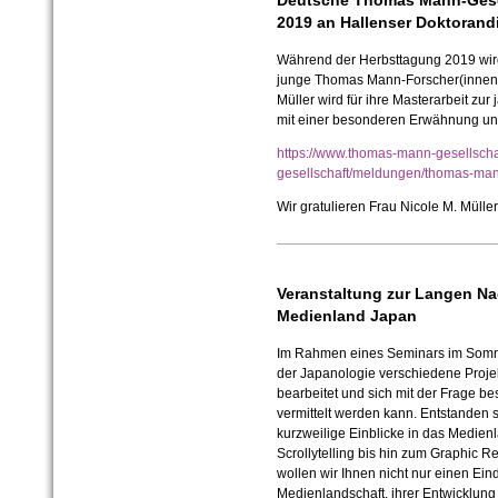
2019 an Hallenser Doktorand
Während der Herbsttagung 2019 wird
junge Thomas Mann-Forscher(innen)
Müller wird für ihre Masterarbeit z
mit einer besonderen Erwähnung un
https://www.thomas-mann-gesellschaf
gesellschaft/meldungen/thomas-ma
Wir gratulieren Frau Nicole M. Mülle
Veranstaltung zur Langen Na
Medienland Japan
Im Rahmen eines Seminars im Som
der Japanologie verschiedene Proj
bearbeitet und sich mit der Frage be
vermittelt werden kann. Entstanden 
kurzweilige Einblicke in das Medien
Scrollytelling bis hin zum Graphic 
wollen wir Ihnen nicht nur einen Ei
Medienlandschaft, ihrer Entwicklun